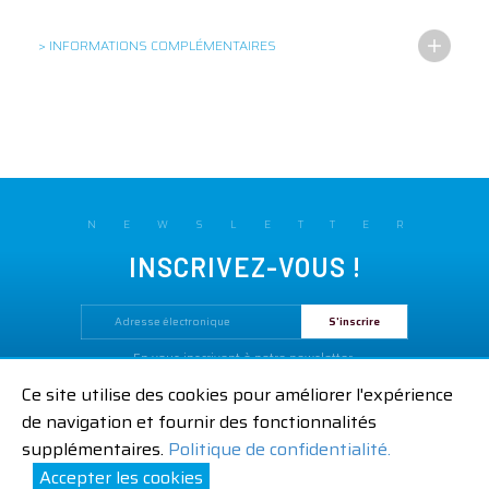
> INFORMATIONS COMPLÉMENTAIRES
NEWSLETTER
INSCRIVEZ-VOUS !
En vous inscrivant à notre newsletter,
vous acceptez notre
Politique de confidentialité.
Ce site utilise des cookies pour améliorer l'expérience
Mentions légales
CGV
Contactez-nous
de navigation et fournir des fonctionnalités
|
|
supplémentaires.
Politique de confidentialité.
Accepter les cookies