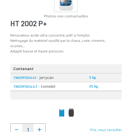
Photos non contractuelles
HT 2002 P+
Rénovateur acide ultra concentré, prêt à l’emploi.
Nettoyage du matériel souillé par la chaux, craie, ciments,
scories...
Adapté basse et haute pression.
Contenant
5 kg
TN011P00441 -
jerrycan
25 kg
TN011P00447 -
tonnelet
Prix, nous consulter