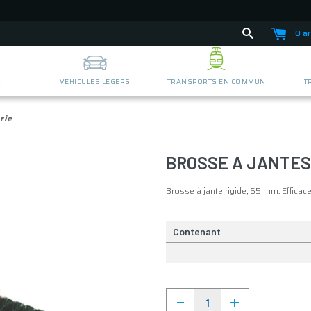
0 ar
S
VÉHICULES LÉGERS
TRANSPORTS EN COMMUN
T
rie
BROSSE A JANTES
Brosse à jante rigide, 65 mm. Efficac
Contenant