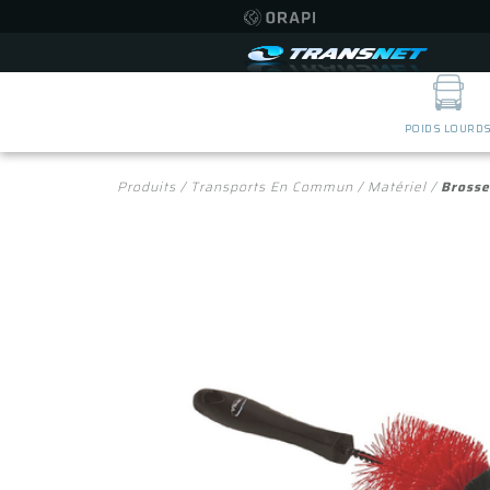
POIDS LOURD
Produits
/
Transports En Commun
/
Matériel
/
Brosse